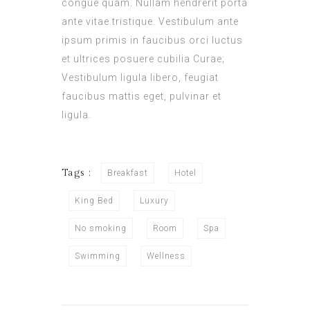
congue quam. Nullam hendrerit porta
ante vitae tristique. Vestibulum ante
ipsum primis in faucibus orci luctus
et ultrices posuere cubilia Curae;
Vestibulum ligula libero, feugiat
faucibus mattis eget, pulvinar et
ligula.
Tags :
Breakfast
Hotel
King Bed
Luxury
No smoking
Room
Spa
Swimming
Wellness